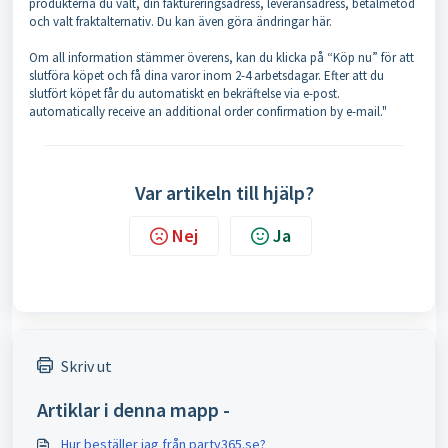
produkterna du valt, din faktureringsadress, leveransadress, betalmetod
och valt fraktalternativ. Du kan även göra ändringar här.
Om all information stämmer överens, kan du klicka på “Köp nu” för att
slutföra köpet och få dina varor inom 2-4 arbetsdagar. Efter att du
slutfört köpet får du automatiskt en bekräftelse via e-post.
automatically receive an additional order confirmation by e-mail."
Var artikeln till hjälp?
Nej
Ja
Skriv ut
Artiklar i denna mapp -
Hur beställer jag från party365.se?