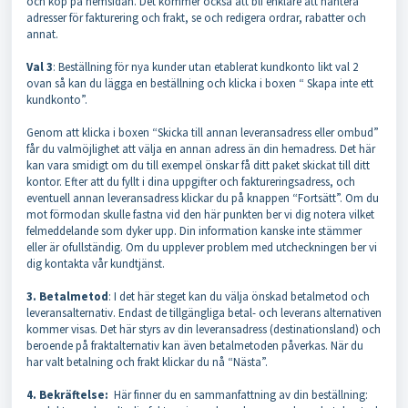
och köp på hemsidan. Det kommer också att bli enklare att hantera
adresser för fakturering och frakt, se och redigera ordrar, rabatter och
annat.
Val 3
: Beställning för nya kunder utan etablerat kundkonto likt val 2
ovan så kan du lägga en beställning och klicka i boxen “ Skapa inte ett
kundkonto”.
Genom att klicka i boxen “Skicka till annan leveransadress eller ombud”
får du valmöjlighet att välja en annan adress än din hemadress. Det här
kan vara smidigt om du till exempel önskar få ditt paket skickat till ditt
kontor. Efter att du fyllt i dina uppgifter och faktureringsadress, och
eventuell annan leveransadress klickar du på knappen “Fortsätt”. Om du
mot förmodan skulle fastna vid den här punkten ber vi dig notera vilket
felmeddelande som dyker upp. Din information kanske inte stämmer
eller är ofullständig. Om du upplever problem med utcheckningen ber vi
dig kontakta vår kundtjänst.
3. Betalmetod
: I det här steget kan du välja önskad betalmetod och
leveransalternativ. Endast de tillgängliga betal- och leverans alternativen
kommer visas. Det här styrs av din leveransadress (destinationsland) och
beroende på fraktalternativ kan även betalmetoden påverkas. När du
har valt betalning och frakt klickar du nå “Nästa”.
4. Bekräftelse:
Här finner du en sammanfattning av din beställning: