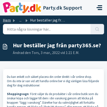
Hoppa över till huvudinnehåll
Party.dk Support
Hem
...
Hur beställer jag från party365.se?
Hur beställer jag från party365.se?
Ändrad den Tors, 3 mar., 2022 vid 1:21 E.M.
Du kan enkelt och säkert placera din order direkt i vår online shop.
Om du inte är van vid att handla online ber vi dig vänligen läsa följande
steg för steg instruktioner:
Shoppingvagn
: Först väljer du de produkter i vår online butik som du
önskar köpa och lägger till dem i din varukorg genom att klicka på
knappen “lägg i varukorg”. Därefter har du valmöjlighet att fortsätta
handla genom att klicka på “fortsätt shoppa” eller genom att klicka på