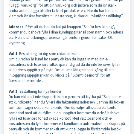
“Lägg i varukorg” för att din varukorg och justera som du önskar -
ändra antal, lägga till eller ta bort produkter etc. När du har handlat
klart och önskar fortsätta till nästa steg, klickar du “Slutför beställning”.
Address
: Efter att du har klickat på knappen “Slutför beställning”,
kommer du behöva fylla i dina kunduppgifter så som namn och adress
etc. Hela utchecknings processen genomförs genom en säker SSL
kryptering.
Val 1
: Beställning för dig som redan är kund
Om du redan är kund hos party.dk kan du logga in med din e-
postadress och lösenord vilket sparar dig tid då du inte behöver fylla i
alla adressuppgifter på nytt. Om du inte längre har tillgång till ditt
inloggningsuppgifter kan du klicka på ”Glömt lösenord” för att
återställa lösenordet.
Val 2:
Beställning för nya kunder
Du kan välja att inte skapa ett konto genom att trycka på “Skapa inte
ett kundkonto” när du fyller i din faktureringsadressen. Lämna då boxen
tom som säger skapa kundkonto. Om du väljer att skapa ett konto i
samband med att du fyller i dina uppgifter kommer du också behöva
fylla i ett lösenord för att skapa kontot. Med valt lösenord och e-
postadressen du fyllt i kommer ett kundkonto automatiskt att skapas på
party.dk och du kommer enkelt att kunna logga in för framtida besök