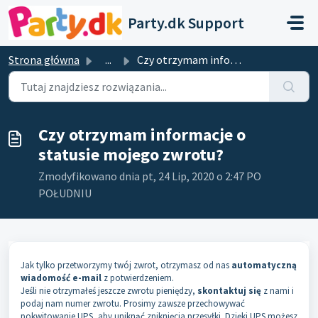
Przejdź do głównej treści
Party.dk Support
Strona główna
...
Czy otrzymam informacje o statusie mojego zwrotu?
Czy otrzymam informacje o
statusie mojego zwrotu?
Zmodyfikowano dnia pt, 24 Lip, 2020 o 2:47 PO
POŁUDNIU
Jak tylko przetworzymy twój zwrot, otrzymasz od nas
automatyczną
wiadomość e-mail
z potwierdzeniem.
Jeśli nie otrzymałeś jeszcze zwrotu pieniędzy,
skontaktuj się
z nami i
podaj nam numer zwrotu. Prosimy zawsze przechowywać
pokwitowanie UPS, aby uniknąć zniknięcia przesyłki. Dzięki UPS możesz