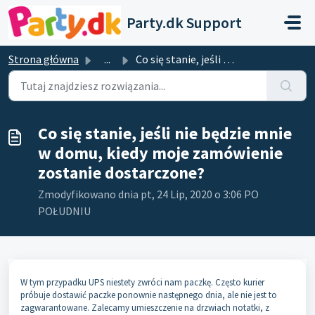
Przejdź do głównej treści
Party.dk Support
Strona główna
...
Co się stanie, jeśli nie będzie mnie w domu, kiedy moje z...
Co się stanie, jeśli nie będzie mnie
w domu, kiedy moje zamówienie
zostanie dostarczone?
Zmodyfikowano dnia pt, 24 Lip, 2020 o 3:06 PO
POŁUDNIU
W tym przypadku UPS niestety zwróci nam paczkę. Często kurier
próbuje dostawić paczke ponownie następnego dnia, ale nie jest to
zagwarantowane. Zalecamy umieszczenie na drzwiach notatki, z