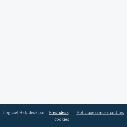
Logiciel Helpdesk par
Freshdesk
Politique concernant les
cookies