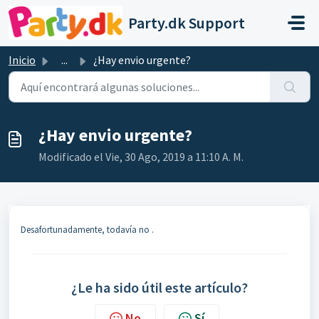
Saltar al contenido principal
Party.dk Support
Inicio
...
¿Hay envio urgente?
¿Hay envio urgente?
Modificado el Vie, 30 Ago, 2019 a 11:10 A. M.
Desafortunadamente, todavía no
.
¿Le ha sido útil este artículo?
No
Sí