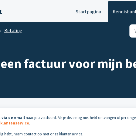
t
Startpagina
Kennisban
Betaling
een factuur voor mijn be
t
via de email
naar jou verstuurd. Als je deze nog niet hebt ontvangen of per onge
e
klantenservice
.
odig hebt, neem contact op met onze klantenservice.