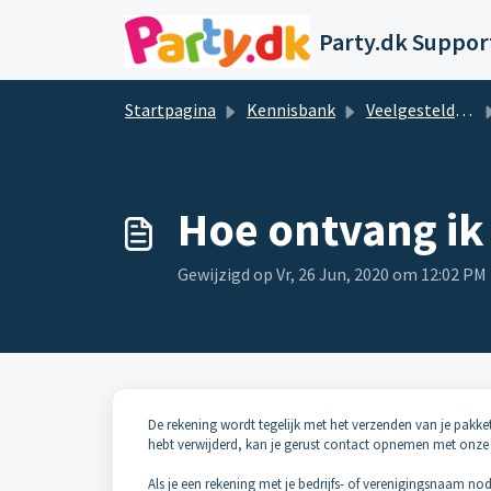
Doorgaan naar hoofdinhoud
Party.dk Suppor
Startpagina
Kennisbank
Veelgestelde vragen en antwoorden
Hoe ontvang ik 
Gewijzigd op Vr, 26 Jun, 2020 om 12:02 PM
De rekening wordt tegelijk met het verzenden van je pakke
hebt verwijderd, kan je gerust contact opnemen met onz
Als je een rekening met je bedrijfs- of verenigingsnaam n