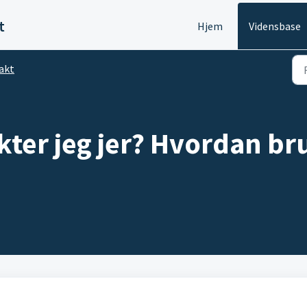
t
Hjem
Vidensbase
akt
er jeg jer? Hvordan brug