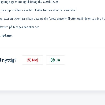
lgængelige mandag til fredag (kl. 7.00 til 15.30).
på supportsiden - eller blot klikke
her
for at oprette en billet.
etter en ticket, så vi kan besvare din forespørgsel målrettet og finde en løsning hur
-status" på hjælpesiden eller her.
lligdage.
l nyttig?
Nej
Ja