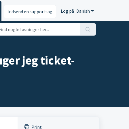
Log på
Danish
Indsend en supportsag
er jeg ticket-
Print