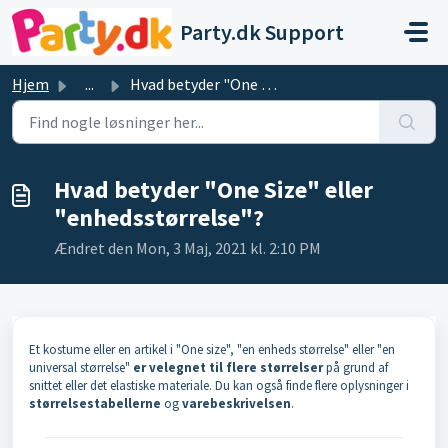
Gå til hovedindhold
Party.dk Support
Hjem
...
Hvad betyder "One Size" eller "enhedsstørr...
Hvad betyder "One Size" eller
"enhedsstørrelse"?
Ændret den Mon, 3 Maj, 2021 kl. 2:10 PM
Et kostume eller en artikel i "One size", "en enheds størrelse" eller "en
universal størrelse"
er velegnet til flere størrelser
på grund af
snittet eller det elastiske materiale. Du kan også finde flere oplysninger i
størrelsestabellerne
og
varebeskrivelsen
.